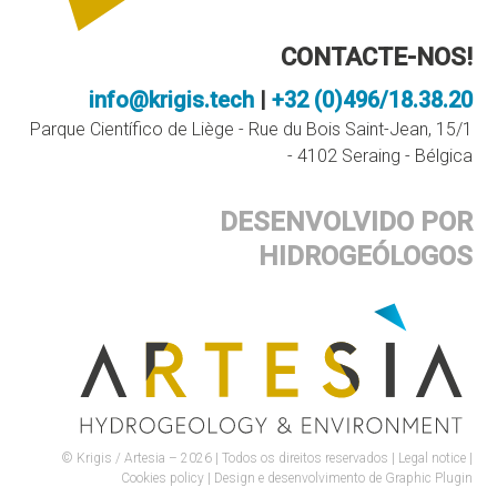
CONTACTE-NOS!
info@krigis.tech
|
+32 (0)496/18.38.20
Parque Científico de Liège - Rue du Bois Saint-Jean, 15/1
- 4102 Seraing - Bélgica
DESENVOLVIDO POR
HIDROGEÓLOGOS
© Krigis / Artesia – 2026 | Todos os direitos reservados |
Legal notice
|
Cookies policy
| Design e desenvolvimento de
Graphic Plugin